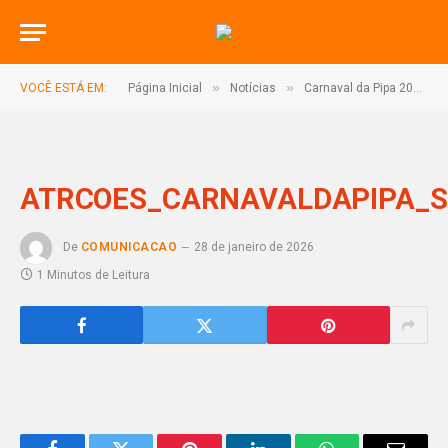
»
»
VOCÊ ESTÁ EM:
Página Inicial
Notícias
Carnaval da Pipa 2026 promete cinco dias de festa, tradição e diversidade cultural
ATRCOES_CARNAVALDAPIPA_Si
De
COMUNICACAO
28 de janeiro de 2026
1 Minutos de Leitura